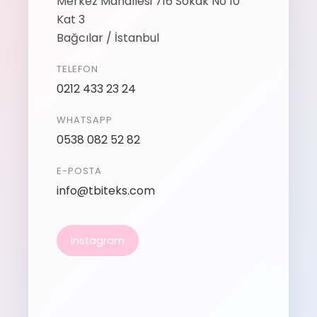
Merkez Mahallesi 716 Sokak No 10
Kat 3
Bağcılar / İstanbul
TELEFON
0212 433 23 24
WHATSAPP
0538 082 52 82
E-POSTA
info@tbiteks.com
Instagram