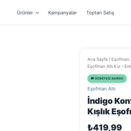
Ürünler
Kampanyalar
Toptan Satış
Ana Sayfa
/
Eşofman A
Eşofman Altı Kız – Er
🚚 ÜCRETSIZ KARGO
Eşofman Altı
İndigo Konf
Kışlık Eşof
₺
419,99