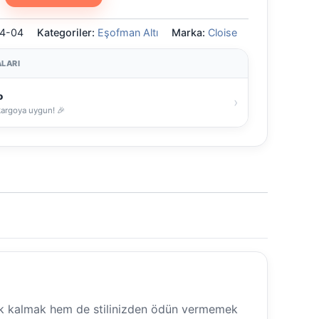
4-04
Kategoriler:
Eşofman Altı
Marka:
Cloise
LARI
o
›
kargoya uygun! 🎉
cacık kalmak hem de stilinizden ödün vermemek