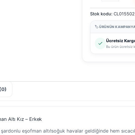
Konfor
Plus
Stok kodu:
CL015502
|
Şardonlu
Kalın
🏷 ÜRÜNÜN KAMPANYA
Kışlık
Eşofman
Ücretsiz Karg
Altı
Bu ürün ücretsiz 
Kız
-
Erkek
adet
(0)
man Altı Kız – Erkek
̇plik şardonlu eşofman altı!soğuk havalar geldiğinde hem sı