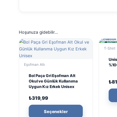
Hoşunuza gidebilir…
🚚 ÜCRE
T-Shirt
Unis
%100
Eşofman Altı
Bol Paça Gri Eşofman Alt
Okul ve Günlük Kullanıma
₺
8
Uygun Kız Erkek Unisex
₺
319,99
Bu
Seçenekler
ürünün