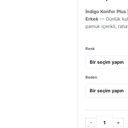
İndigo Konfor Plus 
Erkek
— Günlük kull
pamuk içerikli, rah
Renk
Beden
-
+
İndigo