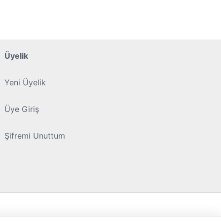
varyasyonu
varyasyonu
var.
var.
Seçenekler
Seçenekler
ürün
ürün
Üyelik
sayfasından
sayfasından
seçilebilir
seçilebilir
Yeni Üyelik
Üye Giriş
Şifremi Unuttum