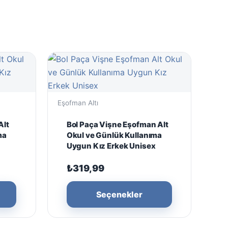
Eşofman Altı
Alt
Bol Paça Vişne Eşofman Alt
ma
Okul ve Günlük Kullanıma
Uygun Kız Erkek Unisex
₺
319,99
Bu
Bu
Seçenekler
ürünün
ürünün
birden
birden
fazla
fazla