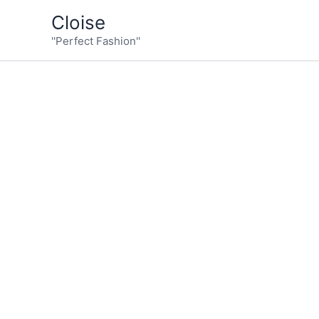
İçeriğe
Cloise
atla
''Perfect Fashion''