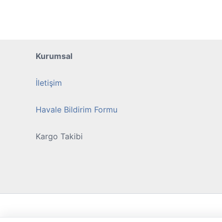
var.
Seçenekler
ürün
sayfasından
seçilebilir
Kurumsal
İletişim
Havale Bildirim Formu
Kargo Takibi