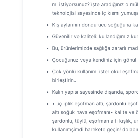
mi istiyorsunuz? i̇şte aradığınız o m
teknolojisi sayesinde iç kısmı yumuşac
Kış aylarının dondurucu soğuğuna karş
Güvenilir ve kaliteli: kullandığımız ku
Bu, ürünlerimizde sağlığa zararlı mad
Çocuğunuz veya kendiniz için gönül rah
Çok yönlü kullanım: i̇ster okul eşofm
birleştirin..
Kalın yapısı sayesinde dışarıda, spo
• üç i̇plik eşofman altı, şardonlu eşo
altı soğuk hava eşofmanı• kalite ve öz
şardonlu, tüylü, eşofman altı kışlık, u
kullanımşimdi harekete geçin! dolabın