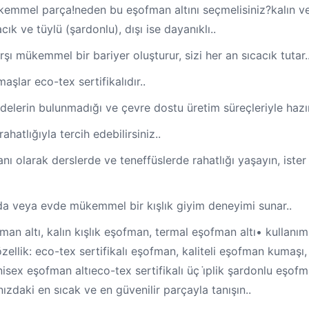
ükemmel parça!neden bu eşofman altını seçmelisiniz?kalın ve 
ık ve tüylü (şardonlu), dışı ise dayanıklı..
ı mükemmel bir bariyer oluşturur, sizi her an sıcacık tutar.
maşlar eco-tex sertifikalıdır..
delerin bulunmadığı ve çevre dostu üretim süreçleriyle hazır
atlığıyla tercih edebilirsiniz..
anı olarak derslerde ve teneffüslerde rahatlığı yaşayın, iste
rda veya evde mükemmel bir kışlık giyim deneyimi sunar..
fman altı, kalın kışlık eşofman, termal eşofman altı• kullanı
ellik: eco-tex sertifikalı eşofman, kaliteli eşofman kumaşı, 
nisex eşofman altıeco-tex sertifikalı üç i̇plik şardonlu eşofma
ızdaki en sıcak ve en güvenilir parçayla tanışın..