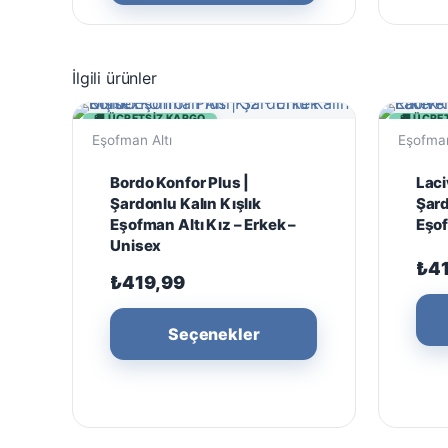
birden
fazla
varyasyonu
İlgili ürünler
var.
Seçenekler
🚚 ÜCRETSIZ KARGO
🚚 ÜCRE
Eşofman Altı
Eşofman
ürün
sayfasından
Bordo Konfor Plus |
Laci
seçilebilir
Şardonlu Kalın Kışlık
Şard
Eşofman Altı Kız – Erkek –
Eşof
Unisex
₺
4
₺
419,99
Bu
Seçenekler
ürünün
birden
fazla
varyasyonu