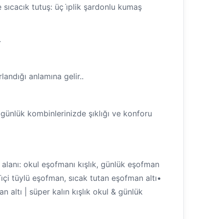
sıcacık tutuş: üç i̇plik şardonlu kumaş
.
landığı anlamına gelir..
r günlük kombinlerinizde şıklığı ve konforu
m alanı: okul eşofmanı kışlık, günlük eşofman
i̇çi tüylü eşofman, sıcak tutan eşofman altı•
n altı | süper kalın kışlık okul & günlük