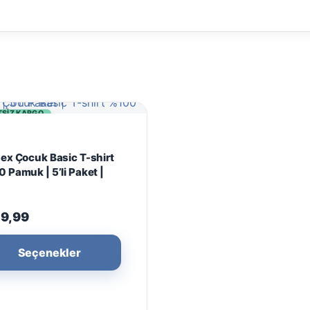
TSIZ KARGO
ex Çocuk Basic T-shirt
 Pamuk | 5’li Paket |
19,99
Bu
Seçenekler
ürünün
birden
fazla