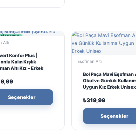
varyasyonu
var.
Seçenekler
ürün
sayfasından
TSIZ KARGO
seçilebilir
 Altı
vert Konfor Plus |
onlu Kalın Kışlık
Eşofman Altı
man Altı Kız – Erkek
Bol Paça Mavi Eşofman 
Okul ve Günlük Kullanı
19,99
Uygun Kız Erkek Unisex
Bu
Seçenekler
₺
319,99
ürünün
birden
Seçenekler
fazla
varyasyonu
var.