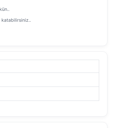
kün..
atabilirsiniz..