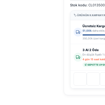
T-
Stok kodu:
CL013500
shirt
Unisex
|
🏷 ÜRÜNÜN KAMPANYA
%100
Pamuk
Ücretsiz Karg
|
51,00₺
daha ekle,
adet
350,00₺ üzeri kar
3 Al 2 Öde
En düşük fiyatlı 1
4 gün 15 saat kald
🛒 SEPETTE UY