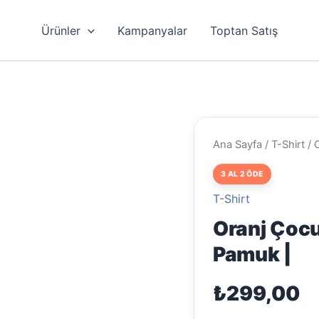
Ürünler
Kampanyalar
Toptan Satış
Ana Sayfa
/
T-Shirt
/ 
3 AL 2 ÖDE
T-Shirt
Oranj Çocu
Pamuk |
₺
299,00