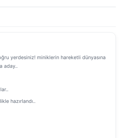
oğru yerdesiniz! miniklerin hareketli dünyasına
a aday..
ar..
likle hazırlandı..