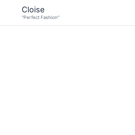
İçeriğe
Cloise
atla
''Perfect Fashion''