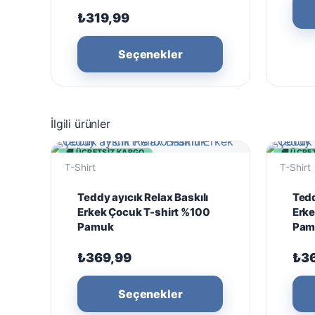
₺
319,99
Bu
Seçenekler
ürünün
birden
fazla
varyasyonu
İlgili ürünler
var.
Seçenekler
🚚 ÜCRETSIZ KARGO
🚚 ÜCRE
T-Shirt
T-Shirt
ürün
sayfasından
Teddy ayıcık Relax Baskılı
Tedd
seçilebilir
Erkek Çocuk T-shirt %100
Erke
Pamuk
Pam
₺
369,99
₺
3
Bu
Seçenekler
ürünün