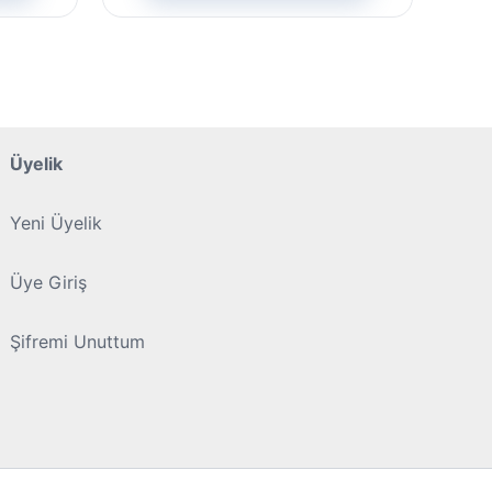
birden
birden
fazla
fazla
varyasyonu
varyasyonu
var.
var.
Seçenekler
Seçenekler
ürün
ürün
Üyelik
sayfasından
sayfasından
seçilebilir
seçilebilir
Yeni Üyelik
Üye Giriş
Şifremi Unuttum