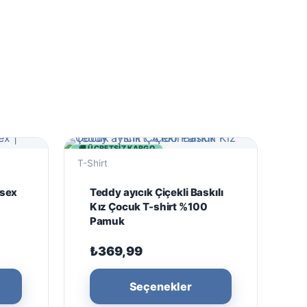
🚚 ÜCRETSIZ KARGO
T-Shirt
isex
Teddy ayıcık Çiçekli Baskılı
Kız Çocuk T-shirt %100
Pamuk
₺
369,99
Bu
Bu
Seçenekler
ürünün
ürünün