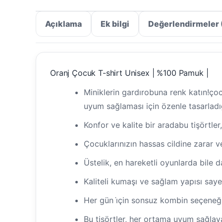
Açıklama
Ek bilgi
Değerlendirmeler 
Oranj Çocuk T-shirt Unisex | %100 Pamuk |
Miniklerin gardırobuna renk katın!çoc
uyum sağlaması için özenle tasarladı
Konfor ve kalite bir aradabu tişörtle
Çocuklarınızın hassas cildine zarar v
Üstelik, en hareketli oyunlarda bile daya
Kaliteli kumaşı ve sağlam yapısı saye
Her gün i̇çin sonsuz kombin seçeneği
Bu tişörtler, her ortama uyum sağlaya