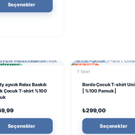
Bu
Seçenekler
ürünün
birden
fazla
varyasyonu
var.
Seçenekler
ürün
sayfasından
TSIZ KARGO
3 AL 2 ÖDE
seçilebilir
T-Shirt
y ayıcık Relax Baskılı
Bordo Çocuk T-shirt Un
k Çocuk T-shirt %100
| %100 Pamuk |
uk
69,99
₺
299,00
Bu
Seçenekler
Seçenekler
ürünün