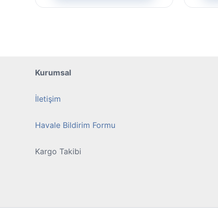
birden
fazla
varyasyonu
var.
Seçenekler
ürün
Kurumsal
sayfasından
seçilebilir
İletişim
Havale Bildirim Formu
Kargo Takibi