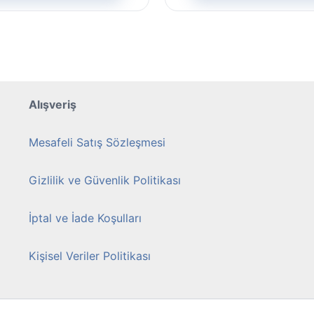
birden
fazla
varyasyonu
var.
Seçenekler
ürün
Alışveriş
sayfasından
seçilebilir
Mesafeli Satış Sözleşmesi
Gizlilik ve Güvenlik Politikası
İptal ve İade Koşulları
Kişisel Veriler Politikası