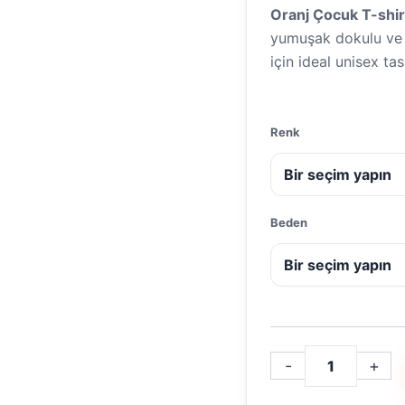
Oranj Çocuk T-shir
yumuşak dokulu ve n
için ideal unisex ta
Renk
Beden
-
+
Oranj
Çocuk