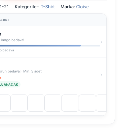
1-21
Kategoriler:
T-Shirt
Marka:
Cloise
LARI
o
 kargo bedava!
›
go bedava
 ürün bedava! · Min. 3 adet
›
ı
GULANACAK